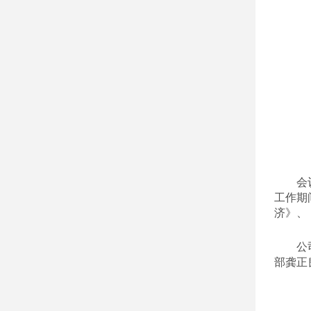
会
工作期
济》、
公
部龚正