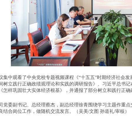
议集中观看了中央党校专题视频课程《
“十五五”时期经济社会
间树立践行正确政绩观理论和实践的调研报告》、习近平总书记
《怎样巩固壮大实体经济根基》，并通报了部分树立和践行正确
司党委副书记、总经理蔡杰，副总经理徐青围绕学习主题作重点
良结合岗位工作，做随机交流发言。（吴美/文图 孙道礼/审核）