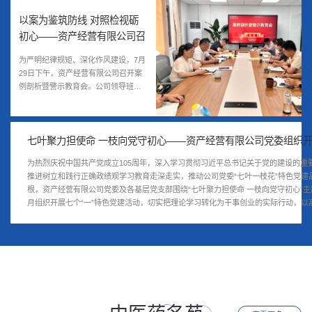
以案为鉴筑防线 对照检视砺
初心——资产经营有限公司召
开案例剖析暨警示教育会
为严明纪律规矩、深化作风建设，7月
29日下午，资产经营有限公司召开案
例剖析暨警示教育会。公司领导班子
成员、各党支部书记、...
七叶聚力担使命 一枝向党守初心——资产经营有限公司党委组织开展七
为热烈庆祝中国共产党成立105周年，深入学习贯彻习近平总书记关于党的建设的重
推进树立和践行正确政绩观学习教育走深走实，推动公司党委“七叶一枝花”特色党建
根，资产经营有限公司党委及各基层党支部围绕“七叶聚力担使命 一枝向党守初心”主
月组织开展七个“一”特色党建活动，切实把理论学习转化为干事创业的实际行动，以
为公司长远发展注入不竭红色动力。榜样先锋竞相出彩，凝聚杏林奋进新动能依托“...