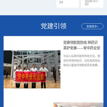
满落幕
2026-07-
当前经营形
24
品推广、中医药对外交流拓展等重
烈欢迎。...
20
——健康
势，深入分析
点内容深入研讨，...
动
工作短板，...
产业公
司...
党建引领
查看更多>
党建领航筑防线 辨药识
真护安康——安中药业党
支部走进省广电开展用药
为深入弘扬中医药传统文化，普
安全科普活动
及科学用药知识，切实发挥党支
部战斗堡垒作用和党员先锋模范
作用，把专业的中药用药安全服
务送...