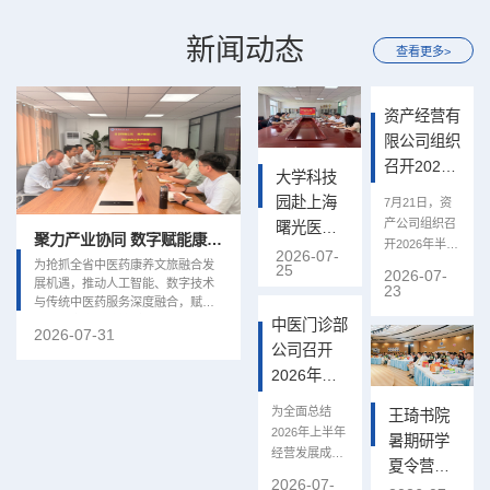
新闻动态
查看更多>
资产经营有
限公司组织
召开2026
大学科技
年半年度实
园赴上海
7月21日，资
体经营与...
产公司组织召
曙光医院
聚力产业协同 数字赋能康养发展——资产经营有限公...
巴西张氏集团、澳门知草云中医药集团来我校洽谈联...
开2026年半年
安徽医院
2026-07-
为抢抓全省中医药康养文旅融合发
为深化中医药国际教育合作、推进
度经营财务分
25
2026-07-
交流座谈
展机遇，推动人工智能、数字技术
跨境联合办学，依托共建“一带一路”
析会。公司领
23
共促中...
与传统中医药服务深度融合，赋能
契机拓宽中医药国际化发展路径，7
导班子，各实
中医药全产业链转型升级，7月30日
月27日下午，国际经济合作与投资
中医门诊部
体负责...
2026-07-31
2026-07-29
下午，合肥云诊信息科技有限公司
促进商务大使、巴西张氏集团董事
公司召开
总经理吕云徽一行莅临资产经营有
长张永刚，澳门知草云中医药新科
2026年上
限公司开展深化合作对接交流。公
技集团总裁吴磊、联合创始人陈闯
司党委书记、董事长孙道礼主持会
一行来我校开展交流座谈。校党委
半年经营与
为全面总结
议，综合办、发展规划部及中医门
书记谢瑞瑾出席座谈会，学校党政
王琦书院
分析会
诊部公司、健康产业公司相关负责
办公室、人文与国际教育交流学
2026年上半年
暑期研学
人参会。会上，双方围绕国医堂服
院、资产经营有限公司、健康产业
经营发展成
夏令营圆
务模式升级、智慧医疗平台建设、
公司等相关部门负责人参加会议。
果，精准研判
2026-07-
中医药康养场景打造、特色健康产
谢瑞瑾对张永刚一行的到来表示热