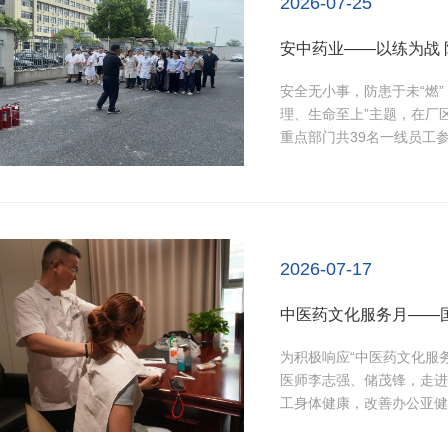
2026-07-25
安中药业——以练为战 防
安全无小事，防患于未“燃
理、生命至上”主题，在厂
重点部门共39名一线员工
原浓烟环境下的应急处置全
器“提、拔、握、压”操作
期扑救的完整环节，...
2026-07-17
中医药文化服务月——
为积极响应“中医药文化服
医师李志强、储茂锋，走进
工身体健康，改善办公亚健
了近在咫尺的健康关怀。活