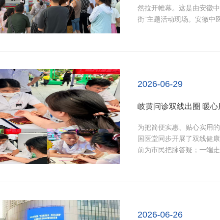
然拉开帷幕。这是由安徽中
街”主题活动现场。安徽中
药文化以接地气的方式融入
队，成为整场活动最“热”
心解答各种健康疑问。...
2026-06-29
岐黄问诊双线出圈 暖
为把简便实惠、贴心实用的
国医堂同步开展了双线健康
前为市民把脉答疑；一端走
的专家全程坐诊坚守，暖心
热闹非凡，国医堂的便民健
上前搭脉问诊，...
2026-06-26