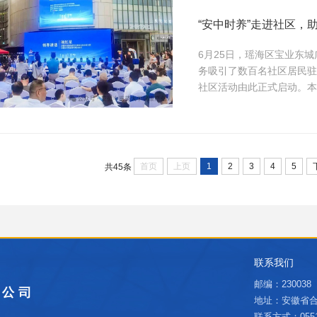
“安中时养”走进社区，
6月25日，瑶海区宝业东
务吸引了数百名社区居民驻足
社区活动由此正式启动。本
管理局主办，安徽省医药产
（市、区）市场监管部门相
服务点，...
首页
上页
1
2
3
4
5
共45条
联系我们
邮编：230038
地址：安徽省