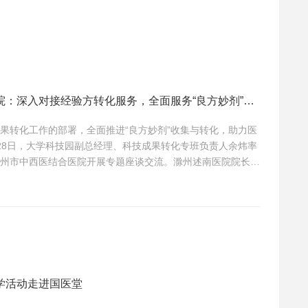
大学科技园赴滁州两医院：深入对接经验方转化服务，全面服务“良方妙剂”平台
果转化工作的部署，全面推进“良方妙剂”收集与转化，助力医
28日，大学科技园副总经理、科技成果转化专班负责人余炜率
州市中西医结合医院开展专题座谈交流。滁州述南医院院长余
州市中西医结合医院党委书记向红及相关部门负责人分别参加
方重点围绕神经精神疾病领域的特色中医疗法及验方转化展开
学活动走进国医堂