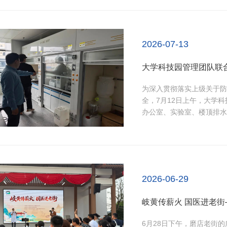
心询问每位参与者的身体状
场“通病”...
2026-07-13
大学科技园管理团队联合
为深入贯彻落实上级关于防
全，7月12日上午，大学
办公室、实验室、楼顶排水
查结果显示，前期各入驻团
中也发现部分风险隐患，主
顶部分防水措施不到位、...
2026-06-29
岐黄传薪火 国医进老
6月28日下午，磨店老街