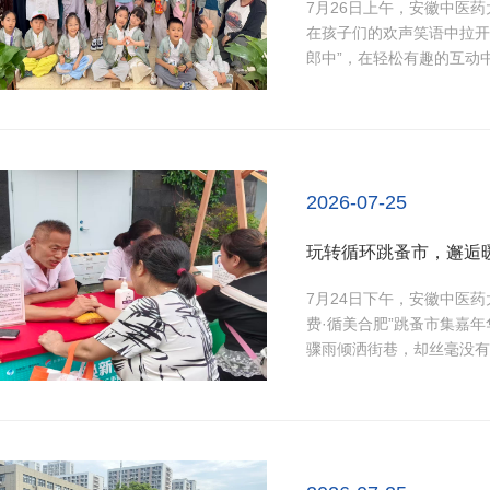
7月26日上午，安徽中医
在孩子们的欢声笑语中拉开
郎中”，在轻松有趣的互动
们依次参观了中药房、内科
认识了多种常见中药材，初
到中医药文化的博大精深。..
2026-07-25
玩转循环跳蚤市，邂逅
7月24日下午，安徽中医药
费·循美合肥”跳蚤市集嘉
骤雨倾洒街巷，却丝毫没有
群众，在市集间守着一方温
切，针对市民常见的肩颈劳
案。与此同时，...