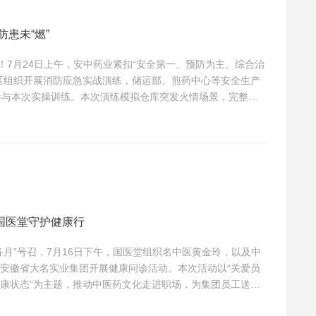
患未“燃”
”！7月24日上午，安中药业紧扣“安全第一、预防为主、综合治
区组织开展消防应急实战演练，储运部、煎药中心等安全生产
参与本次实操训练。本次演练模拟仓库突发火情场景，完整还
流程。现场指挥人员详细讲解演示了火情处置要点和干粉灭火
法，参练人员分组完成实地灭火实操，亲身体验从火情发现到初
国医堂守护健康行
务月”号召，7月16日下午，国医堂组织名中医黄金玲，以及中
安徽省大名实业集团开展健康问诊活动。本次活动以“关爱员
康状态”为主题，推动中医药文化走进职场，为集团员工送去
动现场气氛热烈，人头攒动。专家们一对一开展望闻问切，耐