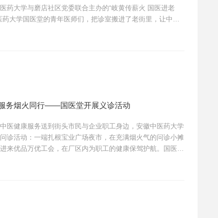
医药大学与磨店社区党委联合主办的“岐黄传薪火 国医进老
医药大学国医堂的青年医师们，把诊室搬进了老街里，让中医
百姓的烟火日常。夕阳斜照，中医把脉的摊位前早早排起了长
的角落。国医堂的医师们端坐桌前，凝神为每一位居民诊脉，耐
心服务烟火同行——国医堂开展义诊活动
中医健康服务送到街头市民与企业职工身边，安徽中医药大学
问诊活动：一端扎根宝业广场夜市，在充满烟火气的问诊小摊
进来优品万优工会，在厂区内为职工的健康保驾护航。国医堂
的脚步从未停歇。华灯初上，宝业东城广场的夜市人声鼎沸、
康问诊小摊也早早布置妥当。往来逛街的市民趁着闲暇，纷纷