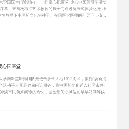
药大学国医堂门诊部内，一场“童心识百草”少儿中医药研学活动
序幕。来自杨梅红艺术教育的孩子们通过沉浸式体验化身“小
中悄然播下中医药文化的种子。在国医堂医师的引导下，孩子
诊室和中医药文化展示区。通过看、摸、闻等多种感官体验，
步了解其功效。从“神农尝百草”到“望闻问切”，让孩子们领略
.
暖心国医堂
大学国医堂医师团队走进合肥金大地1912街区，依托“焕新消
年华活动平台开展健康问诊服务，将中医药文化送入社区市井。
冲淡市民前来问诊的热忱，国医堂问诊摊位前早早站满等候的
润安宁的天地。张安雅和孙盼医师静心坐诊，一对一望闻问
损、脾胃不适、失眠体虚等问题耐心询问，给出个性化调理方