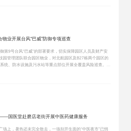
况，针对久坐办公引发的肠胃不适、腰酸背痛、睡眠障碍等职
物业开展台风“巴威”防御专项巡查
御第9号台风“巴威”的部署要求，切实保障园区人员及财产安
科技园管理团队联合园区物业，对北航园区及B27栋两个园区的
系统、防水设施及污水站等重点部位开展全覆盖风险巡查。检
队已按照通知要求做好相关准备，整体情况基本受控。但巡查
要包括：部分办公室窗户未关闭、个别实验室通风橱未关、楼
街——国医堂赴磨店老街开展中医药健康服务
的广场上，暑热还未完全散去，一场别开生面的“中医夜市”已悄