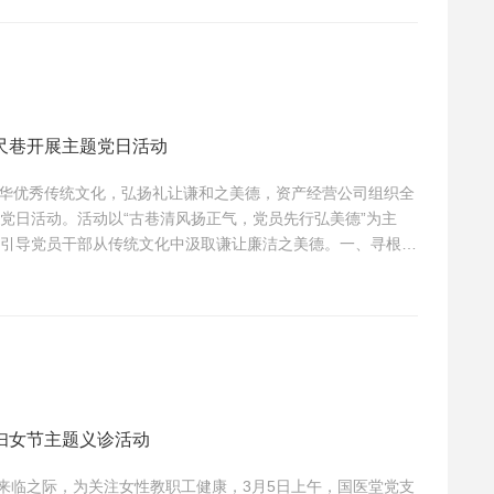
会召开于 “十四五” 规划全面收官、“十五五” 规划谋篇布局
尺巷开展主题党日活动
承中华优秀传统文化，弘扬礼让谦和之美德，资产经营公司组织全
党日活动。活动以“古巷清风扬正气，党员先行弘美德”为主
引导党员干部从传统文化中汲取谦让廉洁之美德。一、寻根六
始，党员们首先来到六尺巷景区。在导游的生动讲解中，大家
墙，让他三尺又何妨” 的历史典故。斑驳的青石板路、古色古香
“...
妇女节主题义诊活动
节来临之际，为关注女性教职工健康，3月5日上午，国医堂党支