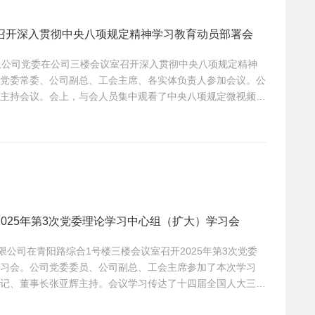
召开深入贯彻中央八项规定精神学习教育动员部署会
限公司党委在公司三楼会议室召开深入贯彻中央八项规定精神
党委常委、公司副总、工会主席、各实体负责人参加会议。公
主持会议。会上，与会人员集中观看了中央八项规定微视频
辉领学了《习近平关于全面加强党的纪律建设论述摘编》中的
规定精神，以严明纪律整饬作风》。他指出，党中央决定在全
精神学习教育，...
025年第3次党委理论学习中心组（扩大）学习会
限公司在青阳路综合1号楼三楼会议室召开2025年第3次党委
习会。公司党委委员、公司副总、工会主席参加了本次学习
记、董事长张亚辉主持。会议学习传达了十四届全国人大三次
在看望参加政协会议的民盟民进教育界委员时的重要讲话精