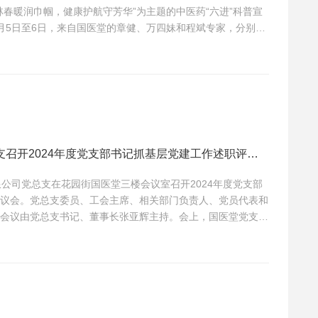
林春暖润巾帼，健康护航守芳华”为主题的中医药“六进”科普宣
月5日至6日，来自国医堂的章健、万四妹和程斌专家，分别走
、安徽和安机电有限公司、合肥市香樟雅苑小学为广大女性职
健》《阴平阳秘，精神乃治》《关爱女性健康，结节病你知多
资产经营有限公司党总支召开2024年度党支部书记抓基层党建工作述职评议会
限公司党总支在花园街国医堂三楼会议室召开2024年度党支部
议会。党总支委员、工会主席、相关部门负责人、党员代表和
会议由党总支书记、董事长张亚辉主持。会上，国医堂党支部
分别围绕过去一年抓基层党建工作情况进行述职，深入查摆剖
了下一步的目标方向和推进措施。张亚辉和总经理蔡杰对述职