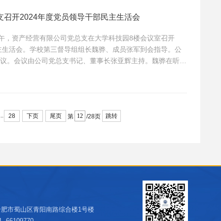
召开2024年度党员领导干部民主生活会
上午，资产经营有限公司党总支在大学科技园8楼会议室召开
民主生活会。学校第三督导组组长魏骅、成员张军到会指导。公
议。会议由公司党总支书记、董事长张亚辉主持。魏骅在听取
照检查发言后进行点评。他指出，此次专题民主生活会准备充
查摆深入，做到了见人见事见思想，达到了红脸出汗的效果。
四点建议：...
...
28
下页
尾页
跳转
第
/28页
合肥市蜀山区青阳南路综合楼1号楼