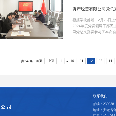
资产经营有限公司党总支
根据学校部署，2月26日
2024年度党员领导干部
司党总支委员参与了本次会
领导班子和处级党员干部对
分、联系实际、批评深刻、
他对资产公司今后的工作提出
...
首页
上页
1
10
11
12
13
14
共247条
联系我们
邮编：230038
地址：安徽省