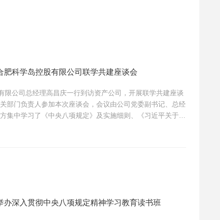
合肥科学岛控股有限公司联学共建座谈会
股有限公司总经理高昌庆一行到访资产公司，开展联学共建座谈
关部门负责人参加本次座谈会，会议由公司党委副书记、总经
方集中学习了《中央八项规定》及实施细则、《习近平关于加
部分内容，并就党建工作、加强作风建设、贯彻落实中央八项
方还围绕经营管理、体制改革、科技成果转化等方面交流各自
举办深入贯彻中央八项规定精神学习教育读书班