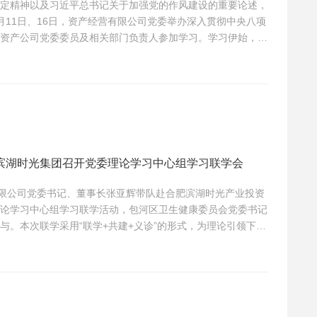
定精神以及习近平总书记关于加强党的作风建设的重要论述，
月11日、16日，资产经营有限公司党委举办深入贯彻中央八项
资产公司党委委员及相关部门负责人参加学习。学习伊始，公
达了学校读书班精神，并对公司读书班做整体安排。要求全体
彻中央八项规定精神学习教育的重要意义和学习要求，坚持原
滨湖时光集团召开党委理论学习中心组学习联学会
有限公司党委书记、董事长张亚辉带队赴合肥滨湖时光产业投资
论学习中心组学习联学活动，包河区卫生健康委员会党委书记
与。本次联学采用“联学+共建+义诊”的形式，为理论引领下的
会上，与会人员自学《习近平总书记关于中医药的重要论
办公厅关于提升中药质量促进中医药产业高质量发展的意见》
质量发展的意见》...