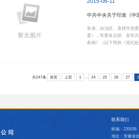
2015-06-11
中共中央关于印发《中
各省、自治区、直辖市党委
委），军委各总部、各军兵种党委，各人
条例》（以下简称《党纪处分
...
首页
上页
1
24
25
26
27
共247条
联系我们
邮编：230038
地址：安徽省