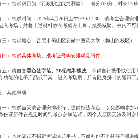
（一）笔试科目为《行政职业能力测验》，满分
100分，时长12
（二）笔试时间：
2026年4月26日上午9:30-11:30。请考
进入考场，并将上述材料放在考桌左上角，接受核验。校内不可
（三）笔试地点：合肥市蜀山区安徽中医药大学（梅山路校区）
（四）笔试具体考场、准考证号等安排详见附件。
（五）请自备
黑色签字笔、
2B铅笔和橡皮
，不得自行携带或使用
存功能的电子产品或工具，进入考场后，所有随身携带的通讯工
三、其他事项
（一）笔试当天请合理安排出行，提前抵达考点，以免影响参加
身份证原件在规定时间到考点参加笔试，因个人原因无法及时参
（二）本次笔试不指定考试辅导用书，不举办也不委托任何机构